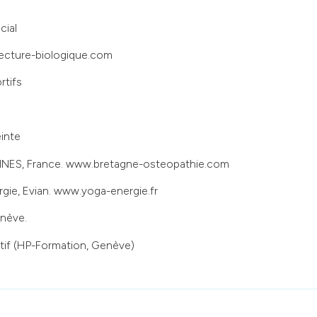
cial
lecture-biologique.com
rtifs
inte
ENNES, France. www.bretagne-osteopathie.com
gie, Evian. www.yoga-energie.fr
nève.
tif (HP-Formation, Genève)