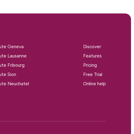
tute Geneva
Discover
tute Lausanne
Features
tute Fribourg
Pricing
tute Sion
Free Trial
tute Neuchatel
Online help