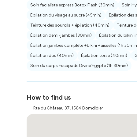
Soin facialiste express Botox Flash
(30min)
Soin Hy
Épilation du visage au sucre
(45min)
Épilation des 
Teinture des sourcils + épilation
(40min)
Teinture d
Épilation demi-jambes
(30min)
Épilation du bikini 
Épilation jambes complète +bikini +aisselles
(1h 30min
Épilation dos
(40min)
Épilation torse
(40min)
G
Soin du corps Escapade Divine’Egypte
(1h 30min)
How to find us
Rte du Château 37, 1564 Domdidier