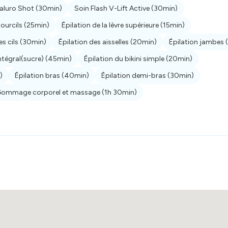
aluro Shot
(30min)
Soin Flash V-Lift Active
(30min)
sourcils
(25min)
Épilation de la lèvre supérieure
(15min)
es cils
(30min)
Épilation des aisselles
(20min)
Épilation jambes
intégral(sucre)
(45min)
Épilation du bikini simple
(20min)
)
Épilation bras
(40min)
Épilation demi-bras
(30min)
ommage corporel et massage
(1h 30min)