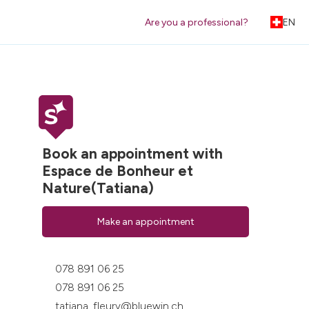
Are you a professional?
EN
Book an appointment with
Espace de Bonheur et
Nature(Tatiana)
Make an appointment
078 891 06 25
078 891 06 25
tatiana_fleury@bluewin.ch