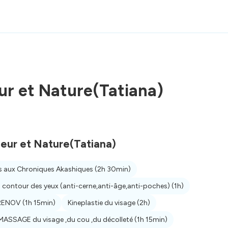
r et Nature(Tatiana)
eur et Nature(Tatiana)
ès aux Chroniques Akashiques
(2h 30min)
 contour des yeux (anti-cerne,anti-âge,anti-poches)
(1h)
 RENOV
(1h 15min)
Kineplastie du visage
(2h)
MASSAGE du visage ,du cou ,du décolleté
(1h 15min)