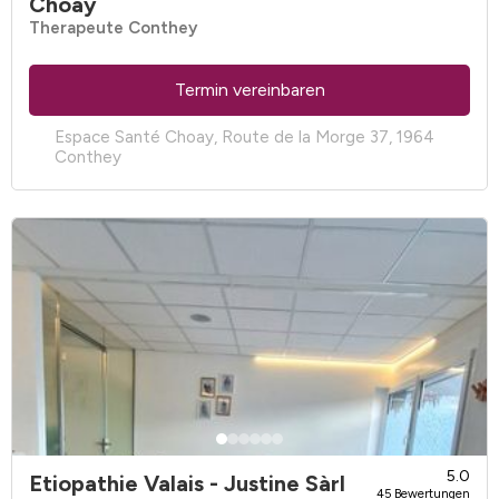
Choay
Therapeute Conthey
Termin vereinbaren
Espace Santé Choay, Route de la Morge 37, 1964
Conthey
5.0
Etiopathie Valais - Justine Sàrl
45 Bewertungen