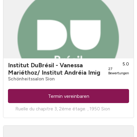
Institut DuBrésil - Vanessa
5.0
27
Mariéthoz/ Institut Andréia Imig
Bewertungen
Schönheitssalon Sion
Termin vereinbaren
Ruelle du chapitre 3, 2ème étage. , 1950 Sion