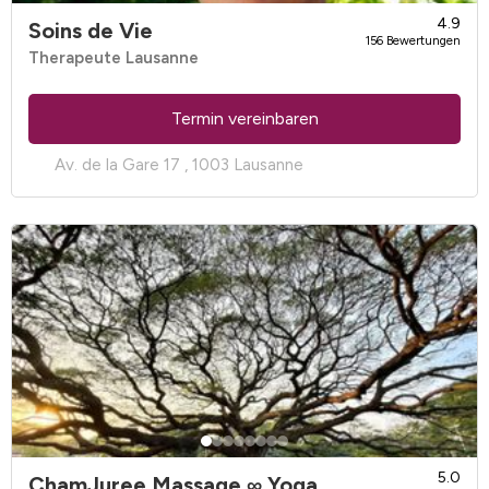
4.9
Soins de Vie
156 Bewertungen
Therapeute Lausanne
Termin vereinbaren
Av. de la Gare 17 , 1003 Lausanne
5.0
ChamJuree Massage ∞ Yoga