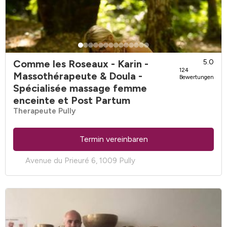
Comme les Roseaux - Karin -
5.0
124
Massothérapeute & Doula -
Bewertungen
Spécialisée massage femme
enceinte et Post Partum
Therapeute Pully
Termin vereinbaren
Avenue du Prieuré 6, 1009 Pully