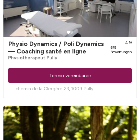
Physio Dynamics / Poli Dynamics
4.9
679
— Coaching santé en ligne
Bewertungen
Physiotherapeut Pully
Termin vereinbaren
chemin de la Clergère 23, 1009 Pully