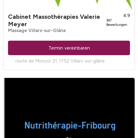
Cabinet Massothérapies Valerie
4.9
397
Meyer
Bewertungen
Massage Villars-sur-Glâne
Termin vereinbaren
route de Moncor 21, 1752 Villars-sur-glâne