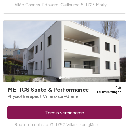
Allée Charles-Edouard-Guillaume 5, 1723 Marly
4.9
METICS Santé & Performance
1103 Bewertungen
Physiotherapeut Villars-sur-Glâne
Termin vereinbaren
Route du coteau 71, 1752 Villars-sur-glâne