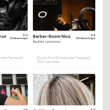
5.0
4.9
ron
Barber-Room Nico
110 Bewertungen
1053 Bewertungen
Barbier Lausanne
le des Tanneurs),
Rue du Flon 12 (ruelle des Tanneurs),
1003 Lausanne
4.9
5.0