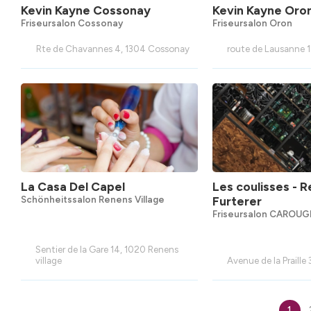
Kevin Kayne Cossonay
Kevin Kayne Oro
Friseursalon Cossonay
Friseursalon Oron
Rte de Chavannes 4, 1304 Cossonay
route de Lausanne 1
La Casa Del Capel
Les coulisses - 
Schönheitssalon Renens Village
Furterer
Friseursalon CAROUG
Sentier de la Gare 14, 1020 Renens
village
Avenue de la Praille
1