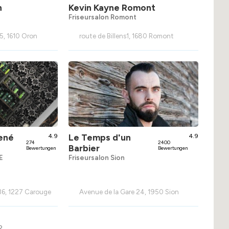
n
Kevin Kayne Romont
Friseursalon Romont
5, 1610 Oron
route de Billens1, 1680 Romont
René
4.9
Le Temps d'un
4.9
274
2400
Barbier
Bewertungen
Bewertungen
E
Friseursalon Sion
 36, 1227 Carouge
Avenue de la Gare 24, 1950 Sion
2