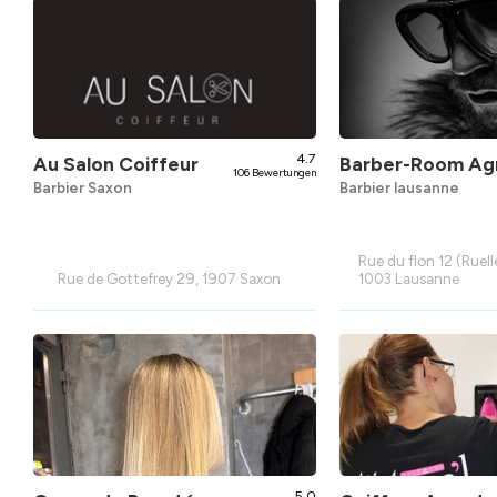
4.7
Au Salon Coiffeur
Barber-Room Ag
106 Bewertungen
Barbier Saxon
Barbier lausanne
Rue du flon 12 (Ruel
Rue de Gottefrey 29, 1907 Saxon
1003 Lausanne
5.0