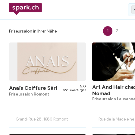
1
2
Friseursalon in Ihrer Nähe
5.0
Art And Hair che
Anaïs Coiffure Sàrl
122 Bewertungen
Nomad
Friseursalon Romont
Friseursalon Lausann
Grand-Rue 28, 1680 Romont
Rue de la Madeleine