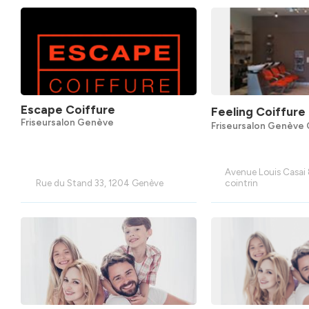
Escape Coiffure
Feeling Coiffure
Friseursalon Genève
Friseursalon Genève 
Avenue Louis Casai 
Rue du Stand 33, 1204 Genève
cointrin