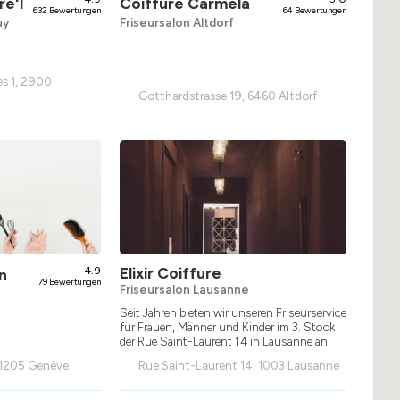
re'l
Coiffure Carmela
632 Bewertungen
64 Bewertungen
uy
Friseursalon Altdorf
s 1, 2900
Gotthardstrasse 19, 6460 Altdorf
4.9
Elixir Coiffure
n
79 Bewertungen
Friseursalon Lausanne
Seit Jahren bieten wir unseren Friseurservice
für Frauen, Männer und Kinder im 3. Stock
der Rue Saint-Laurent 14 in Lausanne an.
, 1205 Genève
Rue Saint-Laurent 14, 1003 Lausanne