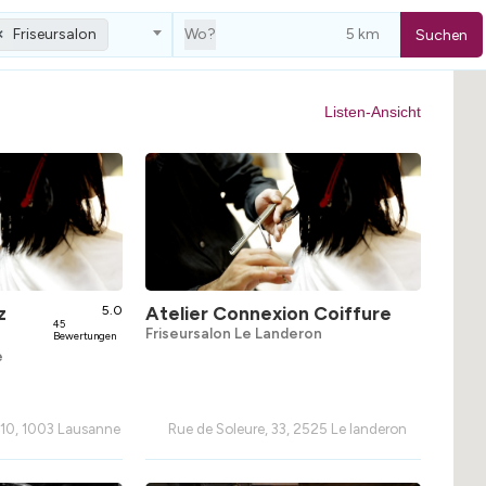
Friseursalon
Wo?
Suchen
×
Listen-Ansicht
z
5.0
Atelier Connexion Coiffure
45
Friseursalon Le Landeron
Bewertungen
e
 10, 1003 Lausanne
Rue de Soleure, 33, 2525 Le landeron