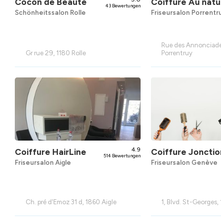
Cocon de Beauté
Coiffure Au natu
43 Bewertungen
Schönheitssalon Rolle
Friseursalon Porrentr
Rue des Annonciade
Gr rue 29, 1180 Rolle
Porrentruy
4.9
Coiffure HairLine
Coiffure Jonctio
514 Bewertungen
Friseursalon Aigle
Friseursalon Genève
Ch. pré d'Emoz 31 d, 1860 Aigle
1, Blvd. St-Georges