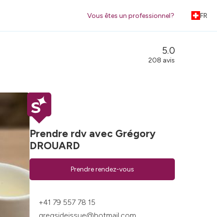
Vous êtes un professionnel?
FR
5.0
208 avis
Prendre rdv avec Grégory
DROUARD
Prendre rendez-vous
+41 79 557 78 15
gregsideissue@hotmail.com