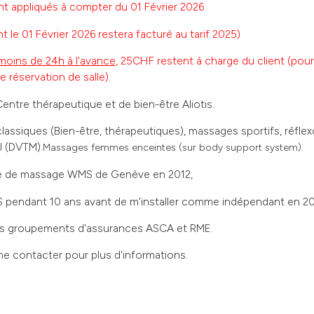
nt appliqués à compter du 01 Février 2026
 le 01 Février 2026 restera facturé au tarif 2025)
moins de 24h à l'avance
, 25CHF restent à charge du client (pour 
e réservation de salle).
ntre thérapeutique et de bien-être Aliotis.
assiques (Bien-être, thérapeutiques), massages sportifs, réflex
l (DVTM).
Massages femmes enceintes (sur body support system).
le de massage WMS de Genève en 2012,
MS pendant 10 ans avant de m'installer comme indépendant en 20
les groupements d'assurances ASCA et RME.
me contacter pour plus d'informations.