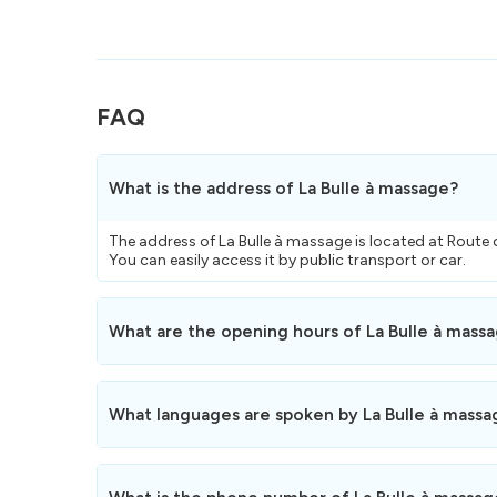
FAQ
What is the address of La Bulle à massage?
The address of La Bulle à massage is located at Route d
You can easily access it by public transport or car.
What are the opening hours of La Bulle à mass
Here are the opening hours
of La Bulle à massage.
La Bulle à massage is not open on weekends and public
What languages are spoken by La Bulle à massa
La Bulle à massage speaks Français.