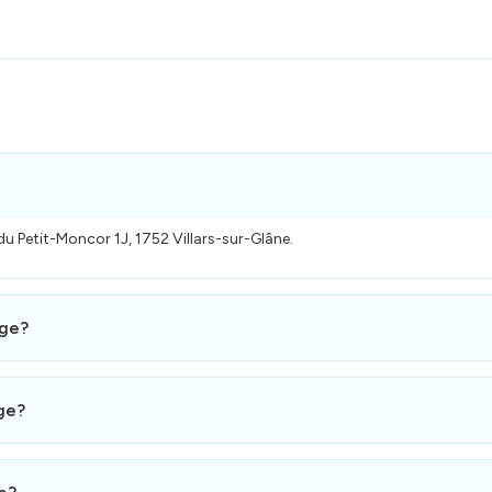
u Petit-Moncor 1J, 1752 Villars-sur-Glâne.
age?
 holidays.
ge?