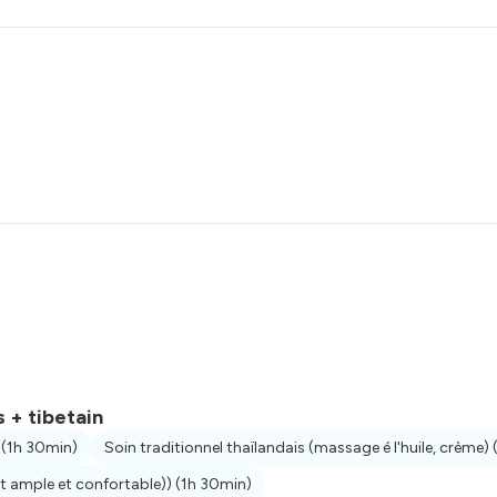
s + tibetain
)
(1h 30min)
Soin traditionnel thaïlandais (massage é l'huile, crème)
nt ample et confortable))
(1h 30min)