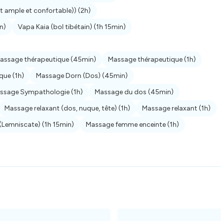
nt ample et confortable))
(2h)
n)
Vapa Kaia (bol tibétain)
(1h 15min)
assage thérapeutique
(45min)
Massage thérapeutique
(1h)
ique
(1h)
Massage Dorn (Dos)
(45min)
ssage Sympathologie
(1h)
Massage du dos
(45min)
Massage relaxant (dos, nuque, tête)
(1h)
Massage relaxant
(1h)
 (Lemniscate)
(1h 15min)
Massage femme enceinte
(1h)