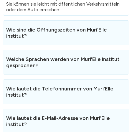
Sie können sie leicht mit öffentlichen Verkehrsmitteln
oder dem Auto erreichen.
Wie sind die Öffnungszeiten von Muri'Elle
institut?
Hier sind die Öffnungszeiten
von Muri'Elle institut.
Muri'Elle institut ist am Wochenende und an Feiertagen
Welche Sprachen werden von Muri'Elle institut
nicht geöffnet.
gesprochen?
Muri'Elle institut spricht fliessend Français".
Wie lautet die Telefonnummer von Muri'Elle
institut?
Die Telefonnummer von Muri'Elle institut ist
079 869 51
83
.
Wie lautet die E-Mail-Adresse von Muri'Elle
Sie können uns während der Öffnungszeiten für
institut?
Informationen erreichen.