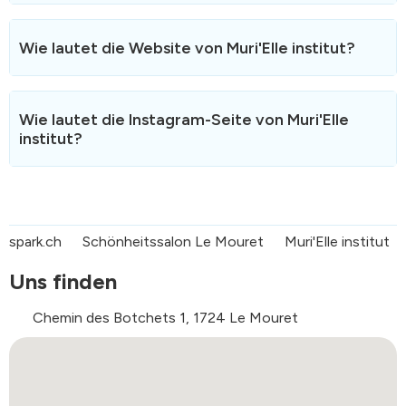
Sie können Muri'Elle institut per E-Mail unter der
folgenden Adresse kontaktieren:
Wie lautet die Website von Muri'Elle institut?
muri.elle.institut@gmail.com
.
Wir werden Ihnen so schnell wie möglich antworten.
Die Website von Muri'Elle institut ist
https://murielleinstitut.agenda.ch/de
".
Wie lautet die Instagram-Seite von Muri'Elle
institut?
Die Instagram-Seite von Muri'Elle institut lautet
https://www.instagram.com/muri_elle_institut?
igsh=aHlzNDd5bGxwcHBh
.
spark.ch
Schönheitssalon Le Mouret
Muri'Elle institut
Uns finden
Chemin des Botchets 1, 1724 Le Mouret