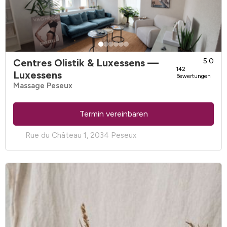
Centres Olistik & Luxessens
—
5.0
142
Luxessens
Bewertungen
Massage Peseux
Termin vereinbaren
Rue du Château 1, 2034 Peseux