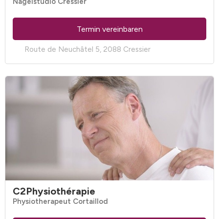
Nagelstudio Cressier
Termin vereinbaren
Route de Neuchâtel 5, 2088 Cressier
C2Physiothérapie
Physiotherapeut Cortaillod