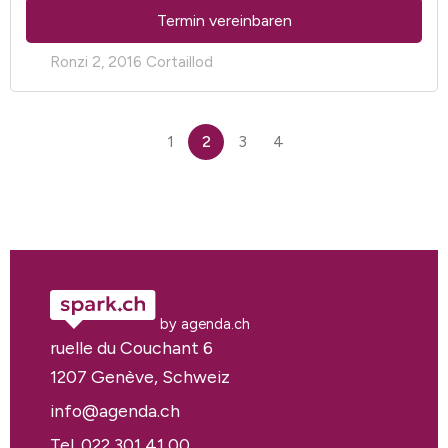
Termin vereinbaren
Ronzi 2, 2016 Cortaillod
1
2
3
4
by agenda.ch
ruelle du Couchant 6
1207 Genève, Schweiz
info@agenda.ch
Tel. 022 301 41 00