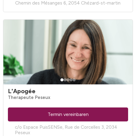
Chemin des Mésanges 6, 2054 Chézard-st-martin
L'Apogée
Therapeute Peseux
Termin vereinbaren
c/o Espace PuisSENSe, Rue de Corcelles 3, 2034
Peseux