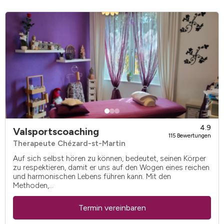
4.9
Valsportscoaching
115 Bewertungen
Therapeute Chézard-st-Martin
Auf sich selbst hören zu können, bedeutet, seinen Körper
zu respektieren, damit er uns auf den Wogen eines reichen
und harmonischen Lebens führen kann. Mit den
Methoden,...
Termin vereinbaren