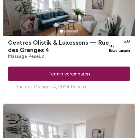
Centres Olistik & Luxessens
— Rue
5.0
142
des Granges 4
Bewertungen
Massage Peseux
Termin vereinbaren
Rue des Granges 4, 2034 Peseux