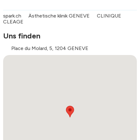
https://cleageclinic.com
und
https://cleageclinic.agenda.ch/de
".
spark.ch
Ästhetische klinik GENEVE
CLINIQUE
CLEAGE
Uns finden
Place du Molard, 5, 1204 GENEVE